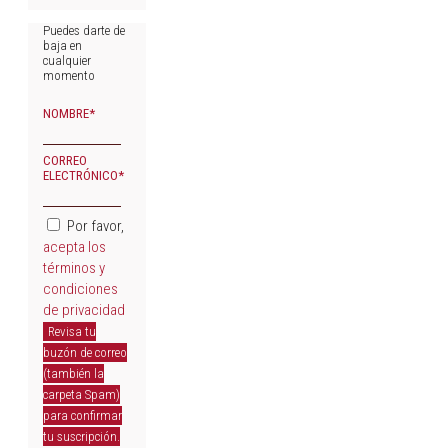
Puedes darte de
baja en
cualquier
momento
NOMBRE*
CORREO
ELECTRÓNICO*
Por favor,
acepta los
términos y
condiciones
de privacidad
Revisa tu
buzón de correo
(también la
carpeta Spam)
para confirmar
tu suscripción.