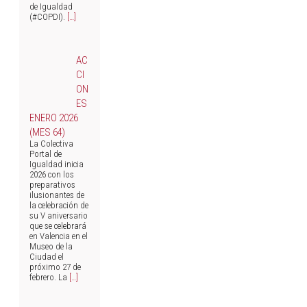
de Igualdad
(#COPDI).
[…]
AC
CI
ON
ES
ENERO 2026
(MES 64)
La Colectiva
Portal de
Igualdad inicia
2026 con los
preparativos
ilusionantes de
la celebración de
su V aniversario
que se celebrará
en Valencia en el
Museo de la
Ciudad el
próximo 27 de
febrero. La
[…]