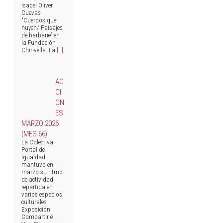
Isabel Oliver
Cuevas
“Cuerpos que
huyen/ Paisajes
de barbarie” en
la Fundación
Chirivella. La
[…]
AC
CI
ON
ES
MARZO 2026
(MES 66)
La Colectiva
Portal de
Igualdad
mantuvo en
marzo su ritmo
de actividad
repartida en
varios espacios
culturales
Exposición
Compartir é