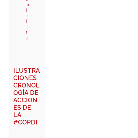
m
i
n
i
s
t
a
ILUSTRA
CIONES
CRONOL
OGÍA DE
ACCION
ES DE
LA
#COPDI