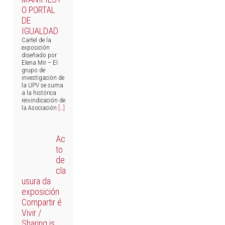
O PORTAL
DE
IGUALDAD
Cartel de la
exposición
diseñado por
Elena Mir – El
grupo de
investigación de
la UPV se suma
a la histórica
reivindicación de
la Asociación
[…]
Ac
to
de
cla
usura da
exposición
Compartir é
Vivir /
Sharing is