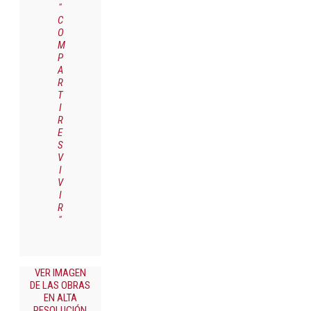
"
C
O
M
P
A
R
T
I
R
E
S
V
I
V
I
R
"
VER IMAGEN
DE LAS OBRAS
EN ALTA
RESOLUCIÓN