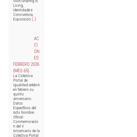
Vivir/Sharing is
Living,
Identidade e
Convivencia,
Exposición
[…]
AC
CI
ON
ES
FEBRERO 2026
(MES 65)
La Colectiva
Portal de
Igualdad celebró
en febrero su
quinto
aniversario.
Datos
Específicos del
Acto Nombre
Oficial:
Conmemoració
n del V
Aniversario de la
Colectiva Portal