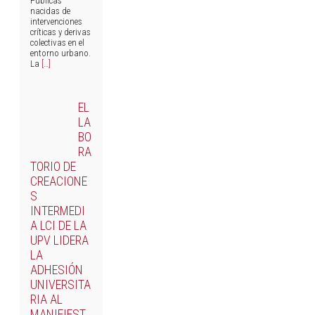
Públicas
nacidas de
intervenciones
críticas y derivas
colectivas en el
entorno urbano.
La
[…]
EL
LA
BO
RA
TORIO DE
CREACIONE
S
INTERMEDI
A LCI DE LA
UPV LIDERA
LA
ADHESIÓN
UNIVERSITA
RIA AL
MANIFIEST