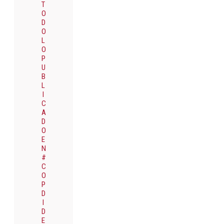
T
O
D
O
L
O
P
U
B
L
I
C
A
D
O
E
N
#
C
O
P
D
I
D
E