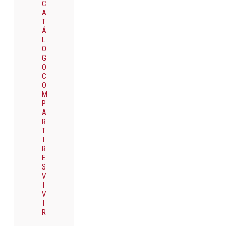
C
A
T
Á
L
O
G
O
C
O
M
P
A
R
T
I
R
E
S
V
I
V
I
R