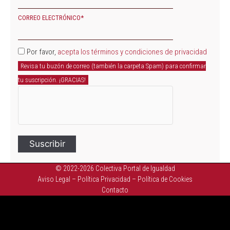
CORREO ELECTRÓNICO*
Por favor,
acepta los términos y condiciones de privacidad
Revisa tu buzón de correo (también la carpeta Spam) para confirmar
tu suscripción. ¡GRACIAS!
© 2022-2026
Colectiva Portal de Igualdad
Aviso Legal
–
Política Privacidad
–
Política de Cookies
Contacto