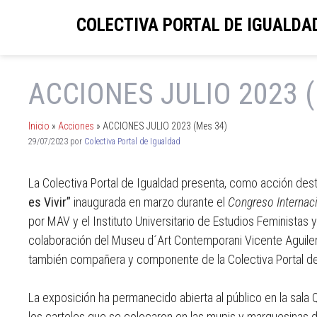
COLECTIVA PORTAL DE IGUALDA
ACCIONES JULIO 2023 (
Inicio
»
Acciones
»
ACCIONES JULIO 2023 (Mes 34)
29/07/2023
por
Colectiva Portal de Igualdad
La Colectiva Portal de Igualdad presenta, como acción dest
es Vivir”
inaugurada en marzo durante el
Congreso Internaci
por MAV y el Instituto Universitario de Estudios Feministas 
colaboración del Museu d´Art Contemporani Vicente Aguiler
también compañera y componente de la Colectiva Portal de
La exposición ha permanecido abierta al público en la sala
los carteles que se colocaron en las mupis y marquesinas 