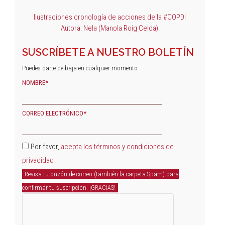
Ilustraciones cronología de acciones de la #COPDI
Autora: Nela (Manola Roig Celda)
SUSCRÍBETE A NUESTRO BOLETÍN
Puedes darte de baja en cualquier momento
NOMBRE*
CORREO ELECTRÓNICO*
Por favor,
acepta los términos y condiciones de
privacidad
Revisa tu buzón de correo (también la carpeta Spam) para
confirmar tu suscripción. ¡GRACIAS!