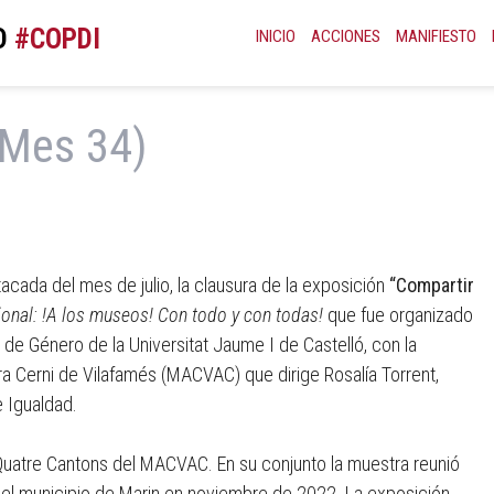
D
INICIO
ACCIONES
MANIFIESTO
Mes 34)
acada del mes de julio, la clausura de la exposición
“Compartir
onal: !A los museos! Con todo y con todas!
que fue organizado
y de Género de la Universitat Jaume I de Castelló, con la
a Cerni de Vilafamés (MACVAC) que dirige Rosalía Torrent,
 Igualdad.
 Quatre Cantons del MACVAC. En su conjunto la muestra reunió
del municipio de Marin en noviembre de 2022. La exposición